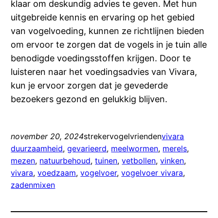
klaar om deskundig advies te geven. Met hun
uitgebreide kennis en ervaring op het gebied
van vogelvoeding, kunnen ze richtlijnen bieden
om ervoor te zorgen dat de vogels in je tuin alle
benodigde voedingsstoffen krijgen. Door te
luisteren naar het voedingsadvies van Vivara,
kun je ervoor zorgen dat je gevederde
bezoekers gezond en gelukkig blijven.
november 20, 2024
strekervogelvrienden
vivara
duurzaamheid
, 
gevarieerd
, 
meelwormen
, 
merels
, 
mezen
, 
natuurbehoud
, 
tuinen
, 
vetbollen
, 
vinken
, 
vivara
, 
voedzaam
, 
vogelvoer
, 
vogelvoer vivara
, 
zadenmixen