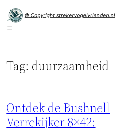
Spring
naar
© Copyright strekervogelvrienden.nl
de
inhoud
Tag:
duurzaamheid
Ontdek de Bushnell
Verrekijker 8×42: