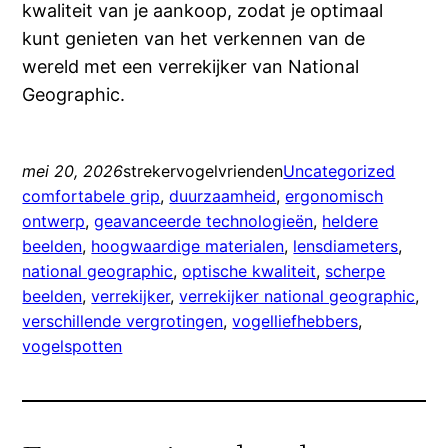
kwaliteit van je aankoop, zodat je optimaal
kunt genieten van het verkennen van de
wereld met een verrekijker van National
Geographic.
mei 20, 2026
strekervogelvrienden
Uncategorized
comfortabele grip
, 
duurzaamheid
, 
ergonomisch
ontwerp
, 
geavanceerde technologieën
, 
heldere
beelden
, 
hoogwaardige materialen
, 
lensdiameters
, 
national geographic
, 
optische kwaliteit
, 
scherpe
beelden
, 
verrekijker
, 
verrekijker national geographic
, 
verschillende vergrotingen
, 
vogelliefhebbers
, 
vogelspotten