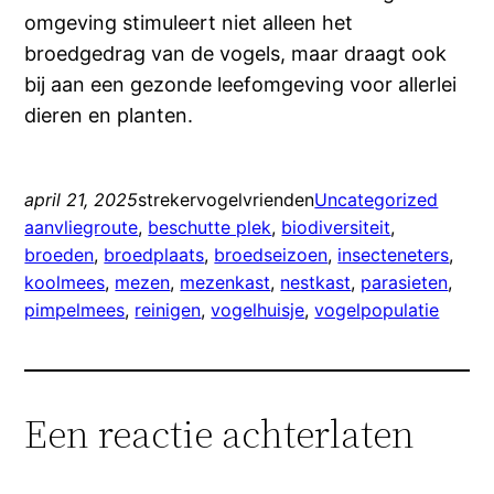
omgeving stimuleert niet alleen het
broedgedrag van de vogels, maar draagt ook
bij aan een gezonde leefomgeving voor allerlei
dieren en planten.
april 21, 2025
strekervogelvrienden
Uncategorized
aanvliegroute
, 
beschutte plek
, 
biodiversiteit
, 
broeden
, 
broedplaats
, 
broedseizoen
, 
insecteneters
, 
koolmees
, 
mezen
, 
mezenkast
, 
nestkast
, 
parasieten
, 
pimpelmees
, 
reinigen
, 
vogelhuisje
, 
vogelpopulatie
Een reactie achterlaten