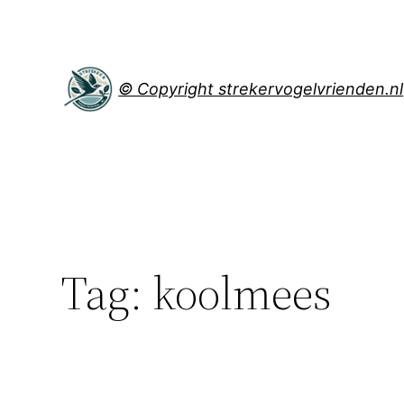
Spring
naar
de
inhoud
© Copyright strekervogelvrienden.nl
Tag:
koolmees