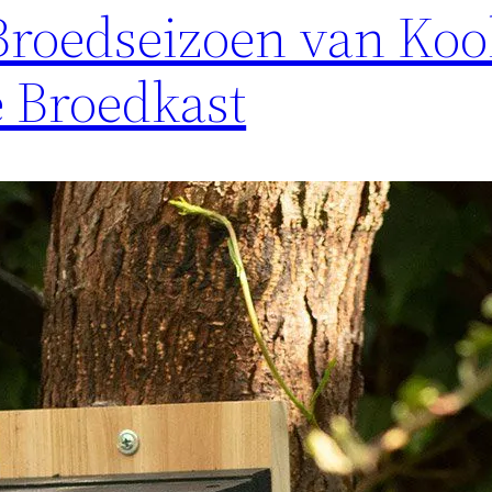
 Broedseizoen van Ko
e Broedkast