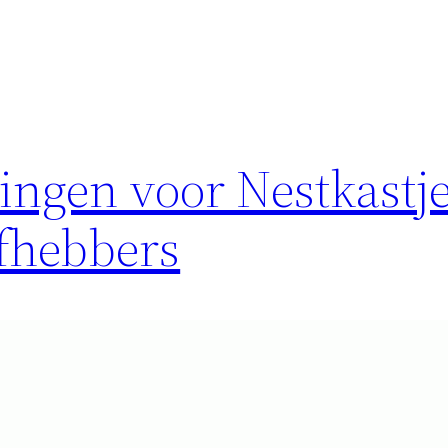
ingen voor Nestkastj
efhebbers