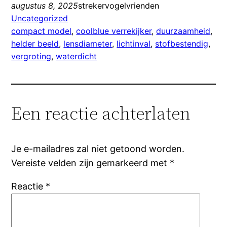
augustus 8, 2025
strekervogelvrienden
Uncategorized
compact model
, 
coolblue verrekijker
, 
duurzaamheid
, 
helder beeld
, 
lensdiameter
, 
lichtinval
, 
stofbestendig
, 
vergroting
, 
waterdicht
Een reactie achterlaten
Je e-mailadres zal niet getoond worden.
Vereiste velden zijn gemarkeerd met
*
Reactie
*