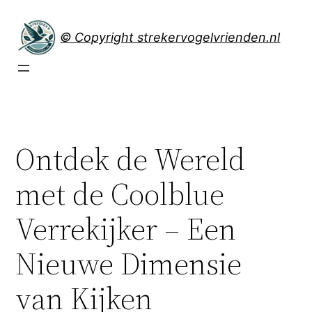
Spring
naar
© Copyright strekervogelvrienden.nl
de
inhoud
Ontdek de Wereld
met de Coolblue
Verrekijker – Een
Nieuwe Dimensie
van Kijken