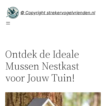
Spring
naar
© Copyright strekervogelvrienden.nl
de
inhoud
Ontdek de Ideale
Mussen Nestkast
voor Jouw Tuin!