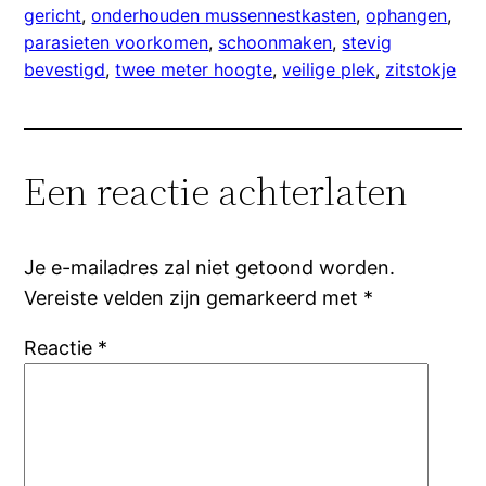
gericht
, 
onderhouden mussennestkasten
, 
ophangen
, 
parasieten voorkomen
, 
schoonmaken
, 
stevig
bevestigd
, 
twee meter hoogte
, 
veilige plek
, 
zitstokje
Een reactie achterlaten
Je e-mailadres zal niet getoond worden.
Vereiste velden zijn gemarkeerd met
*
Reactie
*