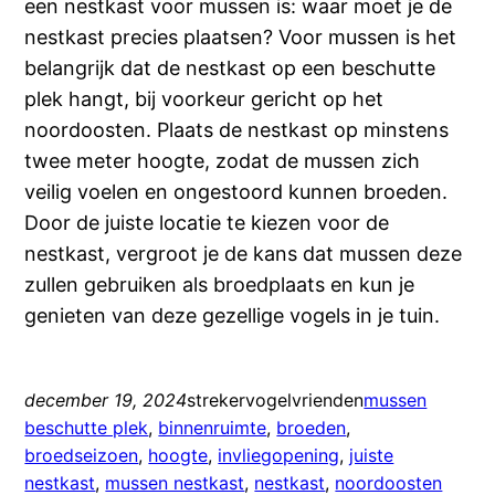
een nestkast voor mussen is: waar moet je de
nestkast precies plaatsen? Voor mussen is het
belangrijk dat de nestkast op een beschutte
plek hangt, bij voorkeur gericht op het
noordoosten. Plaats de nestkast op minstens
twee meter hoogte, zodat de mussen zich
veilig voelen en ongestoord kunnen broeden.
Door de juiste locatie te kiezen voor de
nestkast, vergroot je de kans dat mussen deze
zullen gebruiken als broedplaats en kun je
genieten van deze gezellige vogels in je tuin.
december 19, 2024
strekervogelvrienden
mussen
beschutte plek
, 
binnenruimte
, 
broeden
, 
broedseizoen
, 
hoogte
, 
invliegopening
, 
juiste
nestkast
, 
mussen nestkast
, 
nestkast
, 
noordoosten