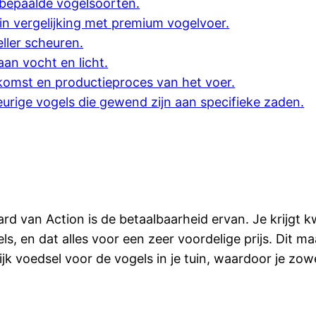
 bepaalde vogelsoorten.
in vergelijking met premium vogelvoer.
ller scheuren.
aan vocht en licht.
komst en productieproces van het voer.
eurige vogels die gewend zijn aan specifieke zaden.
d van Action is de betaalbaarheid ervan. Je krijgt k
, en dat alles voor een zeer voordelige prijs. Dit m
k voedsel voor de vogels in je tuin, waardoor je zow