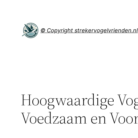
Spring
naar
de
inhoud
© Copyright strekervogelvrienden.nl
Hoogwaardige Vog
Voedzaam en Voor