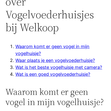
over
Vogelvoederhuisjes
bij Welkoop
Waarom komt er geen vogel in mijn
vogelhuisje?
Waar plaats je een vogelvoederhuisje?
Wat is het beste vogelhuisje met camera?
Wat is een goed vogelvoederhuisje?
Waarom komt er geen
vogel in mijn vogelhuisje?