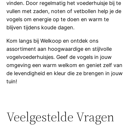
vinden. Door regelmatig het voederhuisje bij te
vullen met zaden, noten of vetbollen help je de
vogels om energie op te doen en warm te
blijven tijdens koude dagen.
Kom langs bij Welkoop en ontdek ons
assortiment aan hoogwaardige en stijlvolle
vogelvoederhuisjes. Geef de vogels in jouw
omgeving een warm welkom en geniet zelf van
de levendigheid en kleur die ze brengen in jouw
tuin!
Veelgestelde Vragen