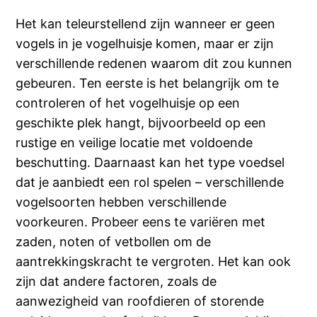
Het kan teleurstellend zijn wanneer er geen
vogels in je vogelhuisje komen, maar er zijn
verschillende redenen waarom dit zou kunnen
gebeuren. Ten eerste is het belangrijk om te
controleren of het vogelhuisje op een
geschikte plek hangt, bijvoorbeeld op een
rustige en veilige locatie met voldoende
beschutting. Daarnaast kan het type voedsel
dat je aanbiedt een rol spelen – verschillende
vogelsoorten hebben verschillende
voorkeuren. Probeer eens te variëren met
zaden, noten of vetbollen om de
aantrekkingskracht te vergroten. Het kan ook
zijn dat andere factoren, zoals de
aanwezigheid van roofdieren of storende