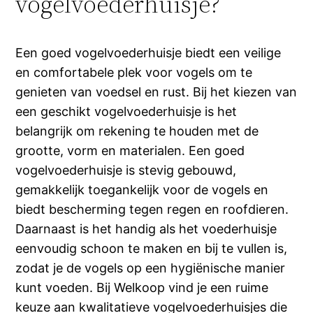
vogelvoederhuisje?
Een goed vogelvoederhuisje biedt een veilige
en comfortabele plek voor vogels om te
genieten van voedsel en rust. Bij het kiezen van
een geschikt vogelvoederhuisje is het
belangrijk om rekening te houden met de
grootte, vorm en materialen. Een goed
vogelvoederhuisje is stevig gebouwd,
gemakkelijk toegankelijk voor de vogels en
biedt bescherming tegen regen en roofdieren.
Daarnaast is het handig als het voederhuisje
eenvoudig schoon te maken en bij te vullen is,
zodat je de vogels op een hygiënische manier
kunt voeden. Bij Welkoop vind je een ruime
keuze aan kwalitatieve vogelvoederhuisjes die