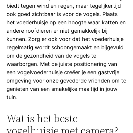
biedt tegen wind en regen, maar tegelijkertijd
ook goed zichtbaar is voor de vogels. Plaats
het voederhuisje op een hoogte waar katten en
andere roofdieren er niet gemakkelijk bij
kunnen. Zorg er ook voor dat het voederhuisje
regelmatig wordt schoongemaakt en bijgevuld
om de gezondheid van de vogels te
waarborgen. Met de juiste positionering van
een vogelvoederhuisje creëer je een gastvrije
omgeving voor onze gevederde vrienden om te
genieten van een smakelijke maaltijd in jouw
tuin.
Wat is het beste
vogelhuisje met camera?