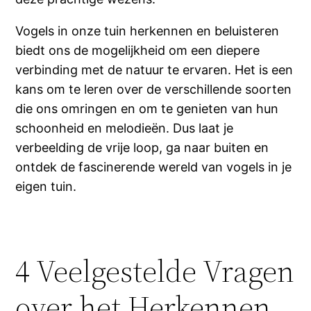
Vogels in onze tuin herkennen en beluisteren
biedt ons de mogelijkheid om een diepere
verbinding met de natuur te ervaren. Het is een
kans om te leren over de verschillende soorten
die ons omringen en om te genieten van hun
schoonheid en melodieën. Dus laat je
verbeelding de vrije loop, ga naar buiten en
ontdek de fascinerende wereld van vogels in je
eigen tuin.
4 Veelgestelde Vragen
over het Herkennen