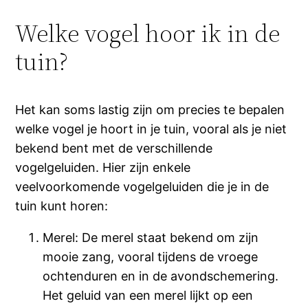
Welke vogel hoor ik in de
tuin?
Het kan soms lastig zijn om precies te bepalen
welke vogel je hoort in je tuin, vooral als je niet
bekend bent met de verschillende
vogelgeluiden. Hier zijn enkele
veelvoorkomende vogelgeluiden die je in de
tuin kunt horen:
Merel: De merel staat bekend om zijn
mooie zang, vooral tijdens de vroege
ochtenduren en in de avondschemering.
Het geluid van een merel lijkt op een