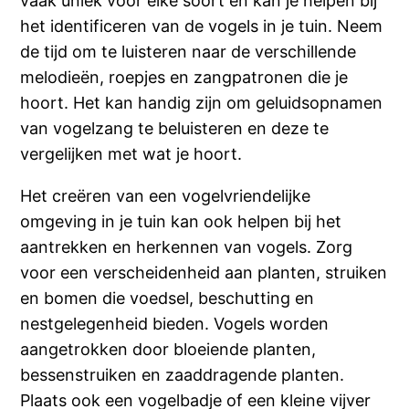
vaak uniek voor elke soort en kan je helpen bij
het identificeren van de vogels in je tuin. Neem
de tijd om te luisteren naar de verschillende
melodieën, roepjes en zangpatronen die je
hoort. Het kan handig zijn om geluidsopnamen
van vogelzang te beluisteren en deze te
vergelijken met wat je hoort.
Het creëren van een vogelvriendelijke
omgeving in je tuin kan ook helpen bij het
aantrekken en herkennen van vogels. Zorg
voor een verscheidenheid aan planten, struiken
en bomen die voedsel, beschutting en
nestgelegenheid bieden. Vogels worden
aangetrokken door bloeiende planten,
bessenstruiken en zaaddragende planten.
Plaats ook een vogelbadje of een kleine vijver