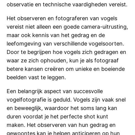
observatie en technische vaardigheden vereist.
Het observeren en fotograferen van vogels
vereist niet alleen een goede camera-uitrusting,
maar ook kennis van het gedrag en de
leefomgeving van verschillende vogelsoorten.
Door te begrijpen hoe vogels zich gedragen en
waar ze zich ophouden, kun je als fotograaf
betere kansen creëren om unieke en boeiende
beelden vast te leggen.
Een belangrijk aspect van succesvolle
vogelfotografie is geduld. Vogels zijn vaak snel
en beweeglijk, waardoor het soms lang kan
duren voordat je het perfecte shot kunt
maken. Het observeren van hun gedrag en
gewoontes kan je helpen anticiperen op hun