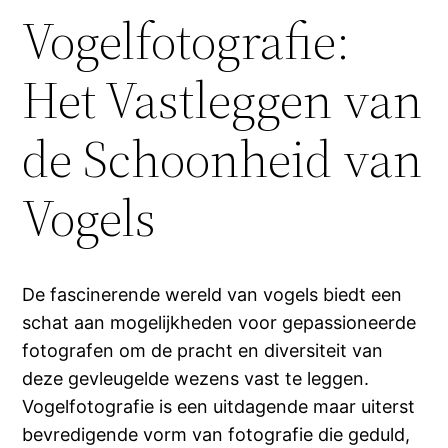
Vogelfotografie:
Het Vastleggen van
de Schoonheid van
Vogels
De fascinerende wereld van vogels biedt een
schat aan mogelijkheden voor gepassioneerde
fotografen om de pracht en diversiteit van
deze gevleugelde wezens vast te leggen.
Vogelfotografie is een uitdagende maar uiterst
bevredigende vorm van fotografie die geduld,