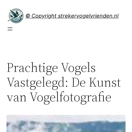
Spring
naar
© Copyright strekervogelvrienden.nl
de
inhoud
Prachtige Vogels
Vastgelegd: De Kunst
van Vogelfotografie