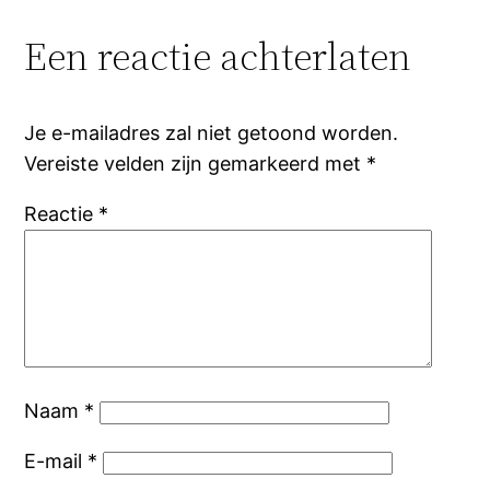
Een reactie achterlaten
Je e-mailadres zal niet getoond worden.
Vereiste velden zijn gemarkeerd met
*
Reactie
*
Naam
*
E-mail
*