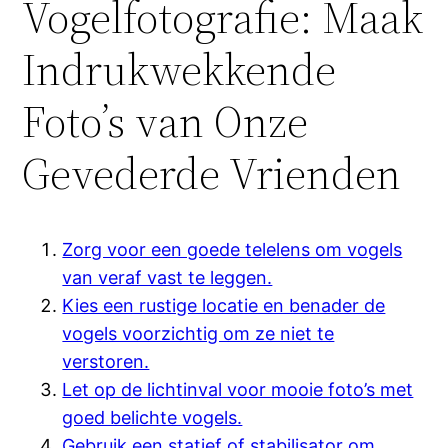
Vogelfotografie: Maak
Indrukwekkende
Foto’s van Onze
Gevederde Vrienden
Zorg voor een goede telelens om vogels
van veraf vast te leggen.
Kies een rustige locatie en benader de
vogels voorzichtig om ze niet te
verstoren.
Let op de lichtinval voor mooie foto’s met
goed belichte vogels.
Gebruik een statief of stabilisator om