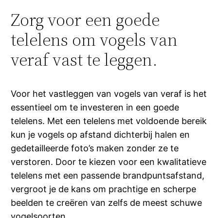
Zorg voor een goede
telelens om vogels van
veraf vast te leggen.
Voor het vastleggen van vogels van veraf is het
essentieel om te investeren in een goede
telelens. Met een telelens met voldoende bereik
kun je vogels op afstand dichterbij halen en
gedetailleerde foto’s maken zonder ze te
verstoren. Door te kiezen voor een kwalitatieve
telelens met een passende brandpuntsafstand,
vergroot je de kans om prachtige en scherpe
beelden te creëren van zelfs de meest schuwe
vogelsoorten.