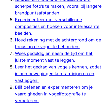
scherpe foto’s te maken, vooral bij langere
brandpuntsafstanden.
Experimenteer met verschillende
composities en hoeken voor interessante
beelden.
Houd rekening met de achtergrond om de
focus op de vogel te behouden.
Wees geduldig en neem de tijd om het
juiste moment vast te leggen.
Leer het gedrag van vogels kennen, zodat
je hun bewegingen kunt anticiperen en
vastleggen.
Blijf oefenen en experimenteren om je
vaardigheden in vogelfotografie te
verbeteren.