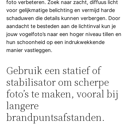
foto verbeteren. Zoek naar zacht, diffuus licht
voor gelijkmatige belichting en vermijd harde
schaduwen die details kunnen verbergen. Door
aandacht te besteden aan de lichtinval kun je
jouw vogelfoto’s naar een hoger niveau tillen en
hun schoonheid op een indrukwekkende
manier vastleggen.
Gebruik een statief of
stabilisator om scherpe
foto’s te maken, vooral bij
langere
brandpuntsafstanden.