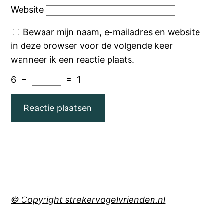
Website
Bewaar mijn naam, e-mailadres en website
in deze browser voor de volgende keer
wanneer ik een reactie plaats.
6
−
=
1
© Copyright strekervogelvrienden.nl