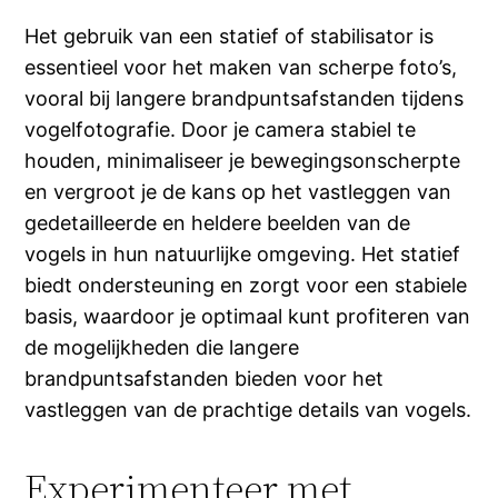
Het gebruik van een statief of stabilisator is
essentieel voor het maken van scherpe foto’s,
vooral bij langere brandpuntsafstanden tijdens
vogelfotografie. Door je camera stabiel te
houden, minimaliseer je bewegingsonscherpte
en vergroot je de kans op het vastleggen van
gedetailleerde en heldere beelden van de
vogels in hun natuurlijke omgeving. Het statief
biedt ondersteuning en zorgt voor een stabiele
basis, waardoor je optimaal kunt profiteren van
de mogelijkheden die langere
brandpuntsafstanden bieden voor het
vastleggen van de prachtige details van vogels.
Experimenteer met