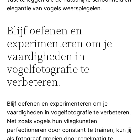
elegantie van vogels weerspiegelen.
Blijf oefenen en
experimenteren om je
vaardigheden in
vogelfotografie te
verbeteren.
Blijf oefenen en experimenteren om je
vaardigheden in vogelfotografie te verbeteren.
Net zoals vogels hun vliegkunsten
perfectioneren door constant te trainen, kun jij
als fotograaf groeien door regelmatig te