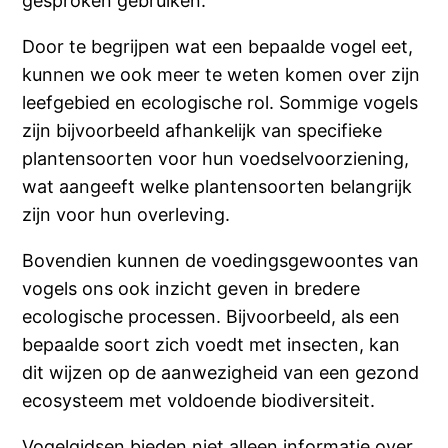
gesproken gebruiken.
Door te begrijpen wat een bepaalde vogel eet,
kunnen we ook meer te weten komen over zijn
leefgebied en ecologische rol. Sommige vogels
zijn bijvoorbeeld afhankelijk van specifieke
plantensoorten voor hun voedselvoorziening,
wat aangeeft welke plantensoorten belangrijk
zijn voor hun overleving.
Bovendien kunnen de voedingsgewoontes van
vogels ons ook inzicht geven in bredere
ecologische processen. Bijvoorbeeld, als een
bepaalde soort zich voedt met insecten, kan
dit wijzen op de aanwezigheid van een gezond
ecosysteem met voldoende biodiversiteit.
Vogelgidsen bieden niet alleen informatie over