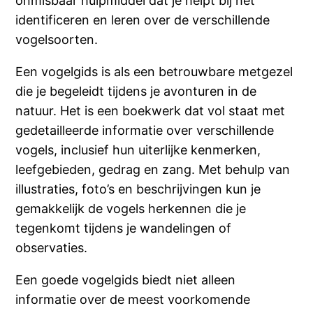
onmisbaar hulpmiddel dat je helpt bij het
identificeren en leren over de verschillende
vogelsoorten.
Een vogelgids is als een betrouwbare metgezel
die je begeleidt tijdens je avonturen in de
natuur. Het is een boekwerk dat vol staat met
gedetailleerde informatie over verschillende
vogels, inclusief hun uiterlijke kenmerken,
leefgebieden, gedrag en zang. Met behulp van
illustraties, foto’s en beschrijvingen kun je
gemakkelijk de vogels herkennen die je
tegenkomt tijdens je wandelingen of
observaties.
Een goede vogelgids biedt niet alleen
informatie over de meest voorkomende