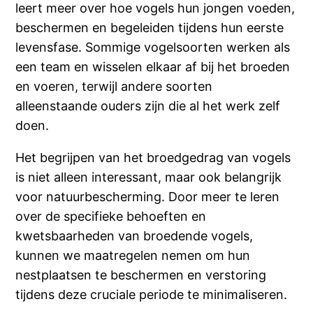
leert meer over hoe vogels hun jongen voeden,
beschermen en begeleiden tijdens hun eerste
levensfase. Sommige vogelsoorten werken als
een team en wisselen elkaar af bij het broeden
en voeren, terwijl andere soorten
alleenstaande ouders zijn die al het werk zelf
doen.
Het begrijpen van het broedgedrag van vogels
is niet alleen interessant, maar ook belangrijk
voor natuurbescherming. Door meer te leren
over de specifieke behoeften en
kwetsbaarheden van broedende vogels,
kunnen we maatregelen nemen om hun
nestplaatsen te beschermen en verstoring
tijdens deze cruciale periode te minimaliseren.