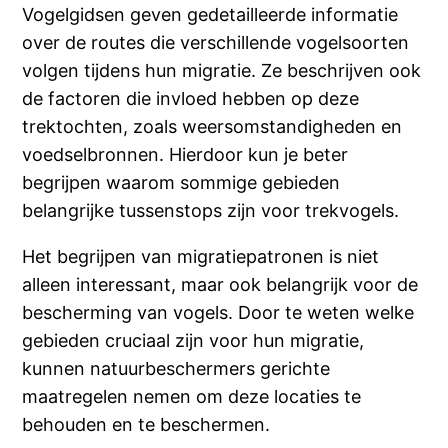
Vogelgidsen geven gedetailleerde informatie
over de routes die verschillende vogelsoorten
volgen tijdens hun migratie. Ze beschrijven ook
de factoren die invloed hebben op deze
trektochten, zoals weersomstandigheden en
voedselbronnen. Hierdoor kun je beter
begrijpen waarom sommige gebieden
belangrijke tussenstops zijn voor trekvogels.
Het begrijpen van migratiepatronen is niet
alleen interessant, maar ook belangrijk voor de
bescherming van vogels. Door te weten welke
gebieden cruciaal zijn voor hun migratie,
kunnen natuurbeschermers gerichte
maatregelen nemen om deze locaties te
behouden en te beschermen.