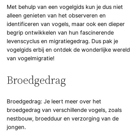
Met behulp van een vogelgids kun je dus niet
alleen genieten van het observeren en
identificeren van vogels, maar ook een dieper
begrip ontwikkelen van hun fascinerende
levenscyclus en migratiegedrag. Dus pak je
vogelgids erbij en ontdek de wonderlijke wereld
van vogelmigratie!
Broedgedrag
Broedgedrag: Je leert meer over het
broedgedrag van verschillende vogels, zoals
nestbouw, broedduur en verzorging van de
jongen.