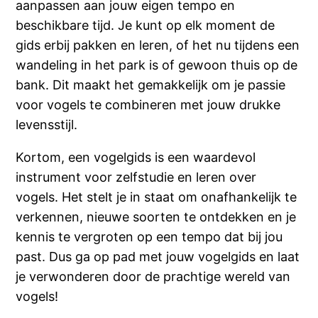
aanpassen aan jouw eigen tempo en
beschikbare tijd. Je kunt op elk moment de
gids erbij pakken en leren, of het nu tijdens een
wandeling in het park is of gewoon thuis op de
bank. Dit maakt het gemakkelijk om je passie
voor vogels te combineren met jouw drukke
levensstijl.
Kortom, een vogelgids is een waardevol
instrument voor zelfstudie en leren over
vogels. Het stelt je in staat om onafhankelijk te
verkennen, nieuwe soorten te ontdekken en je
kennis te vergroten op een tempo dat bij jou
past. Dus ga op pad met jouw vogelgids en laat
je verwonderen door de prachtige wereld van
vogels!