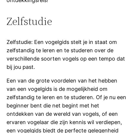
ontdekkingsreis!
Zelfstudie
Zelfstudie: Een vogelgids stelt je in staat om
zelfstandig te leren en te studeren over de
verschillende soorten vogels op een tempo dat
bij jou past.
Een van de grote voordelen van het hebben
van een vogelgids is de mogelijkheid om
zelfstandig te leren en te studeren. Of je nu een
beginner bent die net begint met het
ontdekken van de wereld van vogels, of een
ervaren vogelaar die zijn kennis wil verdiepen,
een vogelgids biedt de perfecte gelegenheid