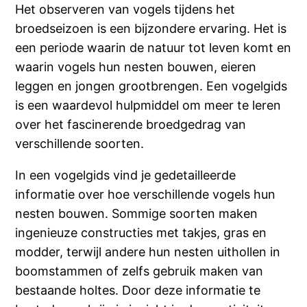
Het observeren van vogels tijdens het
broedseizoen is een bijzondere ervaring. Het is
een periode waarin de natuur tot leven komt en
waarin vogels hun nesten bouwen, eieren
leggen en jongen grootbrengen. Een vogelgids
is een waardevol hulpmiddel om meer te leren
over het fascinerende broedgedrag van
verschillende soorten.
In een vogelgids vind je gedetailleerde
informatie over hoe verschillende vogels hun
nesten bouwen. Sommige soorten maken
ingenieuze constructies met takjes, gras en
modder, terwijl andere hun nesten uithollen in
boomstammen of zelfs gebruik maken van
bestaande holtes. Door deze informatie te