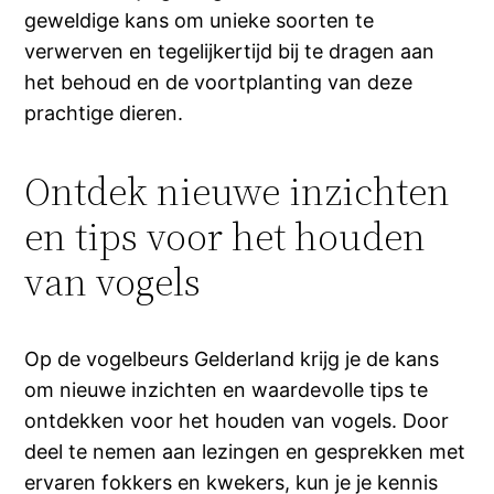
geweldige kans om unieke soorten te
verwerven en tegelijkertijd bij te dragen aan
het behoud en de voortplanting van deze
prachtige dieren.
Ontdek nieuwe inzichten
en tips voor het houden
van vogels
Op de vogelbeurs Gelderland krijg je de kans
om nieuwe inzichten en waardevolle tips te
ontdekken voor het houden van vogels. Door
deel te nemen aan lezingen en gesprekken met
ervaren fokkers en kwekers, kun je je kennis