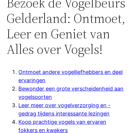
Bezoek de Vogelbeurs
Gelderland: Ontmoet,
Leer en Geniet van
Alles over Vogels!
Ontmoet andere vogelliefhebbers en deel
ervaringen
Bewonder een grote verscheidenheid aan
vogelsoorten
Leer meer over vogelverzorging en -
gedrag tijdens interessante lezingen
Koop prachtige vogels van ervaren
fokkers en kwekers