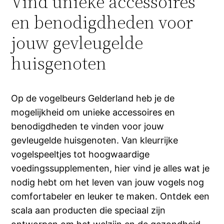
Vind unieke accessoires
en benodigdheden voor
jouw gevleugelde
huisgenoten
Op de vogelbeurs Gelderland heb je de
mogelijkheid om unieke accessoires en
benodigdheden te vinden voor jouw
gevleugelde huisgenoten. Van kleurrijke
vogelspeeltjes tot hoogwaardige
voedingssupplementen, hier vind je alles wat je
nodig hebt om het leven van jouw vogels nog
comfortabeler en leuker te maken. Ontdek een
scala aan producten die speciaal zijn