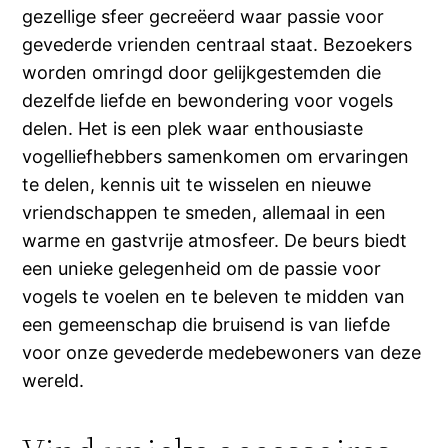
gezellige sfeer gecreëerd waar passie voor
gevederde vrienden centraal staat. Bezoekers
worden omringd door gelijkgestemden die
dezelfde liefde en bewondering voor vogels
delen. Het is een plek waar enthousiaste
vogelliefhebbers samenkomen om ervaringen
te delen, kennis uit te wisselen en nieuwe
vriendschappen te smeden, allemaal in een
warme en gastvrije atmosfeer. De beurs biedt
een unieke gelegenheid om de passie voor
vogels te voelen en te beleven te midden van
een gemeenschap die bruisend is van liefde
voor onze gevederde medebewoners van deze
wereld.