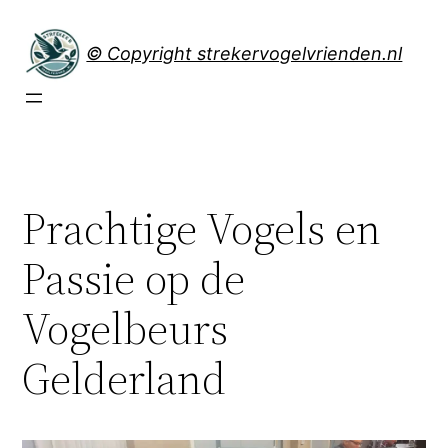
Spring
naar
© Copyright strekervogelvrienden.nl
de
inhoud
Prachtige Vogels en
Passie op de
Vogelbeurs
Gelderland