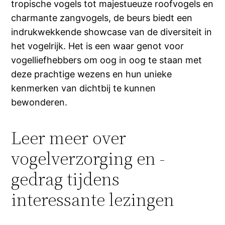
tropische vogels tot majestueuze roofvogels en
charmante zangvogels, de beurs biedt een
indrukwekkende showcase van de diversiteit in
het vogelrijk. Het is een waar genot voor
vogelliefhebbers om oog in oog te staan met
deze prachtige wezens en hun unieke
kenmerken van dichtbij te kunnen
bewonderen.
Leer meer over
vogelverzorging en -
gedrag tijdens
interessante lezingen