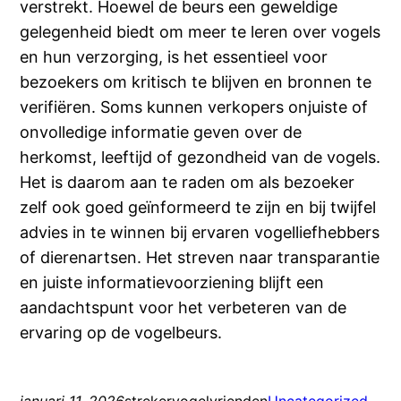
verstrekt. Hoewel de beurs een geweldige
gelegenheid biedt om meer te leren over vogels
en hun verzorging, is het essentieel voor
bezoekers om kritisch te blijven en bronnen te
verifiëren. Soms kunnen verkopers onjuiste of
onvolledige informatie geven over de
herkomst, leeftijd of gezondheid van de vogels.
Het is daarom aan te raden om als bezoeker
zelf ook goed geïnformeerd te zijn en bij twijfel
advies in te winnen bij ervaren vogelliefhebbers
of dierenartsen. Het streven naar transparantie
en juiste informatievoorziening blijft een
aandachtspunt voor het verbeteren van de
ervaring op de vogelbeurs.
januari 11, 2026
strekervogelvrienden
Uncategorized