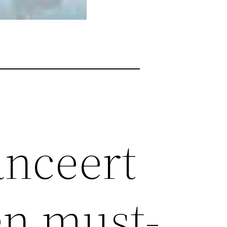
anceert
en must-