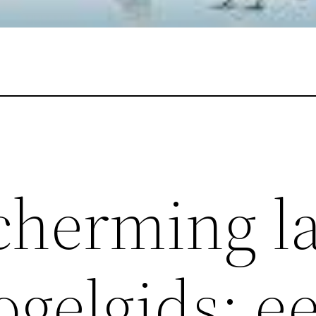
cherming l
ogelgids: e