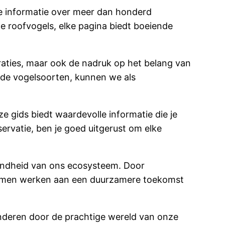
de informatie over meer dan honderd
e roofvogels, elke pagina biedt boeiende
traties, maar ook de nadruk op het belang van
nde vogelsoorten, kunnen we als
e gids biedt waardevolle informatie die je
ervatie, ben je goed uitgerust om elke
ezondheid van ons ecosysteem. Door
 samen werken aan een duurzamere toekomst
onderen door de prachtige wereld van onze