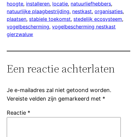
hoogte
, 
installeren
, 
locatie
, 
natuurliefhebbers
, 
natuurlijke plaagbestrijding
, 
nestkast
, 
organisaties
, 
plaatsen
, 
stabiele toekomst
, 
stedelijk ecosysteem
, 
vogelbescherming
, 
vogelbescherming nestkast
gierzwaluw
Een reactie achterlaten
Je e-mailadres zal niet getoond worden.
Vereiste velden zijn gemarkeerd met
*
Reactie
*