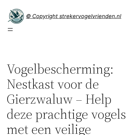
Spring
naar
© Copyright strekervogelvrienden.nl
de
inhoud
Vogelbescherming:
Nestkast voor de
Gierzwaluw – Help
deze prachtige vogels
met een veilige