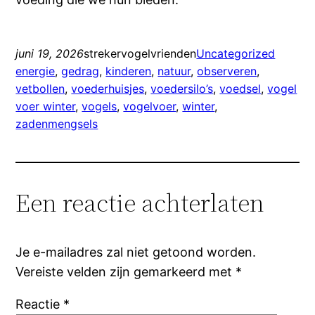
juni 19, 2026
strekervogelvrienden
Uncategorized
energie
, 
gedrag
, 
kinderen
, 
natuur
, 
observeren
, 
vetbollen
, 
voederhuisjes
, 
voedersilo’s
, 
voedsel
, 
vogel
voer winter
, 
vogels
, 
vogelvoer
, 
winter
, 
zadenmengsels
Een reactie achterlaten
Je e-mailadres zal niet getoond worden.
Vereiste velden zijn gemarkeerd met
*
Reactie
*