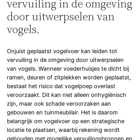
vervuiling in de omgeving
door uitwerpselen van
vogels.
Onjuist geplaatst vogelvoer kan leiden tot
vervuiling in de omgeving door uitwerpselen
van vogels. Wanneer voederhuisjes te dicht bij
ramen, deuren of zitplekken worden geplaatst,
bestaat het risico dat vogelpoep overlast
veroorzaakt. Dit kan niet alleen onhygiënisch
zijn, maar ook schade veroorzaken aan
gebouwen en tuinmeubilair. Het is daarom
belangrijk om vogelvoer op een strategische
locatie te plaatsen, waarbij rekening wordt
gehouden met mogelijke vervuilingsbronnen en