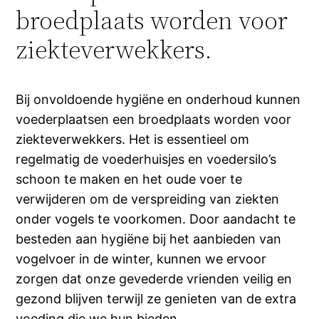
broedplaats worden voor
ziekteverwekkers.
Bij onvoldoende hygiëne en onderhoud kunnen
voederplaatsen een broedplaats worden voor
ziekteverwekkers. Het is essentieel om
regelmatig de voederhuisjes en voedersilo’s
schoon te maken en het oude voer te
verwijderen om de verspreiding van ziekten
onder vogels te voorkomen. Door aandacht te
besteden aan hygiëne bij het aanbieden van
vogelvoer in de winter, kunnen we ervoor
zorgen dat onze gevederde vrienden veilig en
gezond blijven terwijl ze genieten van de extra
voeding die we hun bieden.