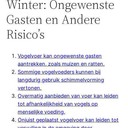
Winter: Ongewenste
Gasten en Andere
Risico’s
Vogelvoer kan ongewenste gasten
aantrekken, zoals muizen en ratten.
Sommige vogelvoeders kunnen bij
langdurig gebruik schimmelvorming
vertonen.
Overmatig aanbieden van voer kan leiden
tot afhankelijkheid van vogels op
menselijke voeding.
Onjuist geplaatst vogelvoer kan leiden tot
vervuiling in de omgeving door