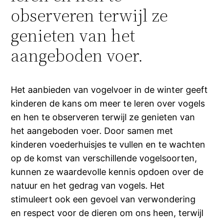
observeren terwijl ze
genieten van het
aangeboden voer.
Het aanbieden van vogelvoer in de winter geeft
kinderen de kans om meer te leren over vogels
en hen te observeren terwijl ze genieten van
het aangeboden voer. Door samen met
kinderen voederhuisjes te vullen en te wachten
op de komst van verschillende vogelsoorten,
kunnen ze waardevolle kennis opdoen over de
natuur en het gedrag van vogels. Het
stimuleert ook een gevoel van verwondering
en respect voor de dieren om ons heen, terwijl