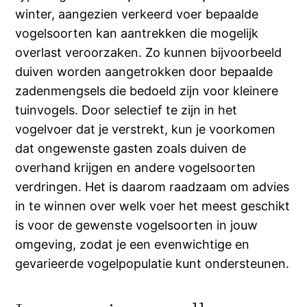
winter, aangezien verkeerd voer bepaalde
vogelsoorten kan aantrekken die mogelijk
overlast veroorzaken. Zo kunnen bijvoorbeeld
duiven worden aangetrokken door bepaalde
zadenmengsels die bedoeld zijn voor kleinere
tuinvogels. Door selectief te zijn in het
vogelvoer dat je verstrekt, kun je voorkomen
dat ongewenste gasten zoals duiven de
overhand krijgen en andere vogelsoorten
verdringen. Het is daarom raadzaam om advies
in te winnen over welk voer het meest geschikt
is voor de gewenste vogelsoorten in jouw
omgeving, zodat je een evenwichtige en
gevarieerde vogelpopulatie kunt ondersteunen.