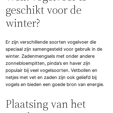
geschikt voor de
winter?
Er zijn verschillende soorten vogelvoer die
speciaal zijn samengesteld voor gebruik in de
winter. Zadenmengsels met onder andere
zonnebloempitten, pinda’s en haver zijn
populair bij veel vogelsoorten. Vetbollen en
netjes met vet en zaden zijn ook geliefd bij
vogels en bieden een goede bron van energie.
Plaatsing van het