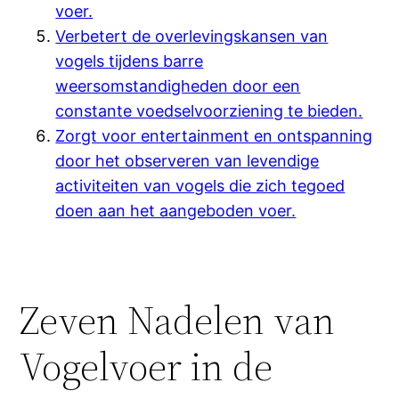
voer.
Verbetert de overlevingskansen van
vogels tijdens barre
weersomstandigheden door een
constante voedselvoorziening te bieden.
Zorgt voor entertainment en ontspanning
door het observeren van levendige
activiteiten van vogels die zich tegoed
doen aan het aangeboden voer.
Zeven Nadelen van
Vogelvoer in de