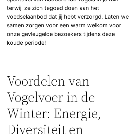
terwijl ze zich tegoed doen aan het
voedselaanbod dat jij hebt verzorgd. Laten we
samen zorgen voor een warm welkom voor
onze gevleugelde bezoekers tijdens deze
koude periode!
Voordelen van
Vogelvoer in de
Winter: Energie,
Diversiteit en