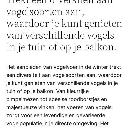
vogelsoorten aan,
waardoor je kunt genieten
van verschillende vogels
in je tuin of op je balkon.
Het aanbieden van vogelvoer in de winter trekt
een diversiteit aan vogelsoorten aan, waardoor
je kunt genieten van verschillende vogels in je
tuin of op je balkon. Van kleurrijke
pimpelmezen tot speelse roodborstjes en
majestueuze vinken, het voeren van vogels
zorgt voor een levendige en gevarieerde
vogelpopulatie in je directe omgeving. Het