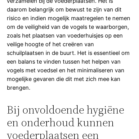
verzamelen bij de voederplaatsen. Het is
daarom belangrijk om bewust te zijn van dit
risico en indien mogelijk maatregelen te nemen
om de veiligheid van de vogels te waarborgen,
zoals het plaatsen van voederhuisjes op een
veilige hoogte of het creëren van
schuilplaatsen in de buurt. Het is essentieel om
een balans te vinden tussen het helpen van
vogels met voedsel en het minimaliseren van
mogelijke gevaren die dit met zich mee kan
brengen.
Bij onvoldoende hygiëne
en onderhoud kunnen
voederplaatsen een