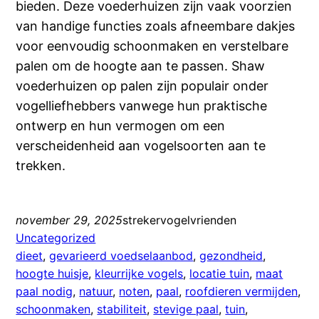
bieden. Deze voederhuizen zijn vaak voorzien
van handige functies zoals afneembare dakjes
voor eenvoudig schoonmaken en verstelbare
palen om de hoogte aan te passen. Shaw
voederhuizen op palen zijn populair onder
vogelliefhebbers vanwege hun praktische
ontwerp en hun vermogen om een
verscheidenheid aan vogelsoorten aan te
trekken.
november 29, 2025
strekervogelvrienden
Uncategorized
dieet
, 
gevarieerd voedselaanbod
, 
gezondheid
, 
hoogte huisje
, 
kleurrijke vogels
, 
locatie tuin
, 
maat
paal nodig
, 
natuur
, 
noten
, 
paal
, 
roofdieren vermijden
, 
schoonmaken
, 
stabiliteit
, 
stevige paal
, 
tuin
, 