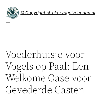
Spring
naar
© Copyright strekervogelvrienden.nl
de
inhoud
Voederhuisje voor
Vogels op Paal: Een
Welkome Oase voor
Gevederde Gasten