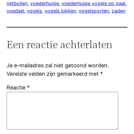
vetbollen
, 
voederhuisje
, 
voederhuisje vogels op paal
, 
voedsel
, 
vogels
, 
vogels lokken
, 
vogelsoorten
, 
zaden
Een reactie achterlaten
Je e-mailadres zal niet getoond worden.
Vereiste velden zijn gemarkeerd met
*
Reactie
*