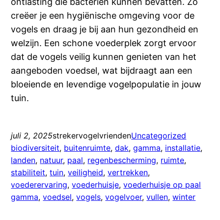
ontlasting die bacteriën kunnen bevatten. Zo
creëer je een hygiënische omgeving voor de
vogels en draag je bij aan hun gezondheid en
welzijn. Een schone voederplek zorgt ervoor
dat de vogels veilig kunnen genieten van het
aangeboden voedsel, wat bijdraagt aan een
bloeiende en levendige vogelpopulatie in jouw
tuin.
juli 2, 2025
strekervogelvrienden
Uncategorized
biodiversiteit
, 
buitenruimte
, 
dak
, 
gamma
, 
installatie
, 
landen
, 
natuur
, 
paal
, 
regenbescherming
, 
ruimte
, 
stabiliteit
, 
tuin
, 
veiligheid
, 
vertrekken
, 
voederervaring
, 
voederhuisje
, 
voederhuisje op paal
gamma
, 
voedsel
, 
vogels
, 
vogelvoer
, 
vullen
, 
winter