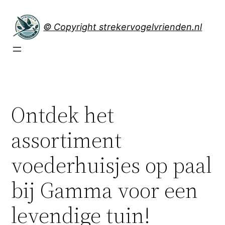
Spring
naar
© Copyright strekervogelvrienden.nl
de
inhoud
Ontdek het
assortiment
voederhuisjes op paal
bij Gamma voor een
levendige tuin!