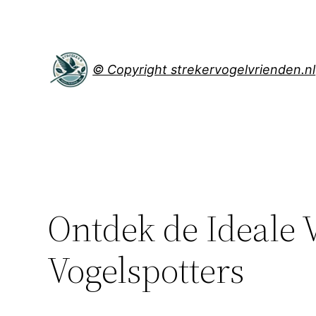
Spring
naar
de
inhoud
© Copyright strekervogelvrienden.nl
Ontdek de Ideale 
Vogelspotters