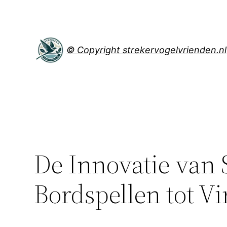
Spring
naar
de
inhoud
© Copyright strekervogelvrienden.nl
De Innovatie van 
Bordspellen tot Vir