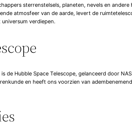
happers sterrenstelsels, planeten, nevels en ande
mende atmosfeer van de aarde, levert de ruimteteles
t universum verdiepen.
escope
 is de Hubble Space Telescope, gelanceerd door NAS
renkunde en heeft ons voorzien van adembenemende 
ies