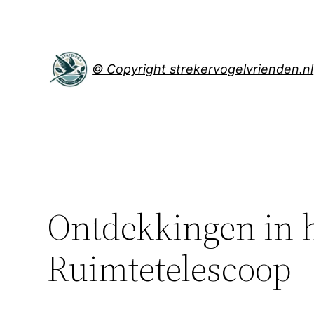
Spring
naar
de
inhoud
© Copyright strekervogelvrienden.nl
Ontdekkingen in h
Ruimtetelescoop