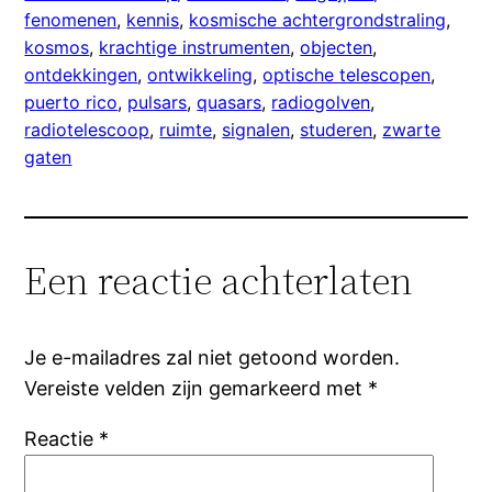
fenomenen
, 
kennis
, 
kosmische achtergrondstraling
, 
kosmos
, 
krachtige instrumenten
, 
objecten
, 
ontdekkingen
, 
ontwikkeling
, 
optische telescopen
, 
puerto rico
, 
pulsars
, 
quasars
, 
radiogolven
, 
radiotelescoop
, 
ruimte
, 
signalen
, 
studeren
, 
zwarte
gaten
Een reactie achterlaten
Je e-mailadres zal niet getoond worden.
Vereiste velden zijn gemarkeerd met
*
Reactie
*