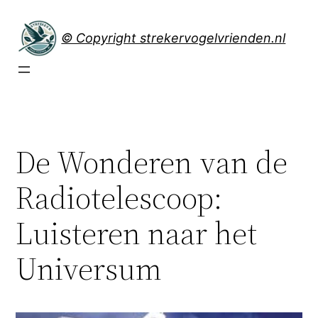
Spring
naar
© Copyright strekervogelvrienden.nl
de
inhoud
De Wonderen van de
Radiotelescoop:
Luisteren naar het
Universum