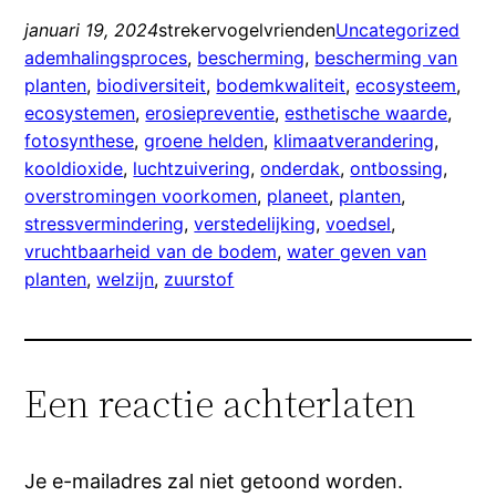
januari 19, 2024
strekervogelvrienden
Uncategorized
ademhalingsproces
, 
bescherming
, 
bescherming van
planten
, 
biodiversiteit
, 
bodemkwaliteit
, 
ecosysteem
, 
ecosystemen
, 
erosiepreventie
, 
esthetische waarde
, 
fotosynthese
, 
groene helden
, 
klimaatverandering
, 
kooldioxide
, 
luchtzuivering
, 
onderdak
, 
ontbossing
, 
overstromingen voorkomen
, 
planeet
, 
planten
, 
stressvermindering
, 
verstedelijking
, 
voedsel
, 
vruchtbaarheid van de bodem
, 
water geven van
planten
, 
welzijn
, 
zuurstof
Een reactie achterlaten
Je e-mailadres zal niet getoond worden.