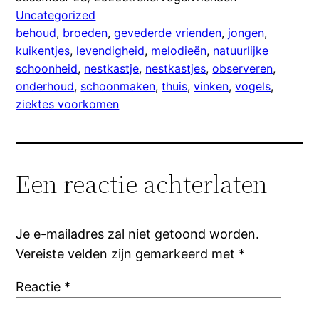
Uncategorized
behoud
, 
broeden
, 
gevederde vrienden
, 
jongen
, 
kuikentjes
, 
levendigheid
, 
melodieën
, 
natuurlijke
schoonheid
, 
nestkastje
, 
nestkastjes
, 
observeren
, 
onderhoud
, 
schoonmaken
, 
thuis
, 
vinken
, 
vogels
, 
ziektes voorkomen
Een reactie achterlaten
Je e-mailadres zal niet getoond worden.
Vereiste velden zijn gemarkeerd met
*
Reactie
*