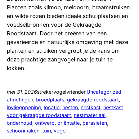
Planten zoals klimop, meidoorn, braamstruiken
en wilde rozen bieden ideale schuilplaatsen en
voedselbronnen voor de Gekraagde
Roodstaart. Door het creëren van een
gevarieerde en natuurlijke omgeving met deze
planten en struiken vergroot je de kans om
deze prachtige zangvogel naar je tuin te
lokken.
mei 31, 2026
strekervogelvrienden
Uncategorized
afmetingen
, 
broedplaats
, 
gekraagde roodstaart
, 
invliegopening
, 
locatie
, 
nesten
, 
nestkast
, 
nestkast
voor gekraagde roodstaart
, 
nestmateriaal
, 
onderhoud
, 
ontwerp
, 
oriëntatie
, 
parasieten
, 
schoonmaken
, 
tuin
, 
vogel