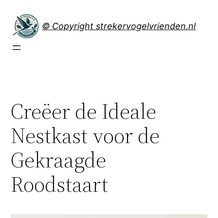
Spring
naar
© Copyright strekervogelvrienden.nl
de
inhoud
Creëer de Ideale
Nestkast voor de
Gekraagde
Roodstaart