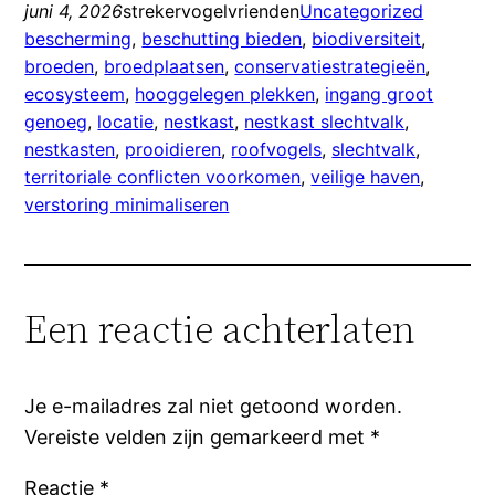
juni 4, 2026
strekervogelvrienden
Uncategorized
bescherming
, 
beschutting bieden
, 
biodiversiteit
, 
broeden
, 
broedplaatsen
, 
conservatiestrategieën
, 
ecosysteem
, 
hooggelegen plekken
, 
ingang groot
genoeg
, 
locatie
, 
nestkast
, 
nestkast slechtvalk
, 
nestkasten
, 
prooidieren
, 
roofvogels
, 
slechtvalk
, 
territoriale conflicten voorkomen
, 
veilige haven
, 
verstoring minimaliseren
Een reactie achterlaten
Je e-mailadres zal niet getoond worden.
Vereiste velden zijn gemarkeerd met
*
Reactie
*