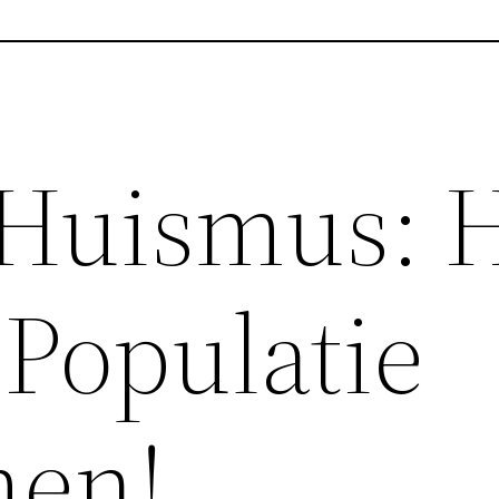
 Huismus: 
Populatie
men!