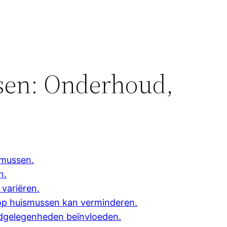
sen: Onderhoud,
smussen.
n.
 variëren.
op huismussen kan verminderen.
edgelegenheden beïnvloeden.