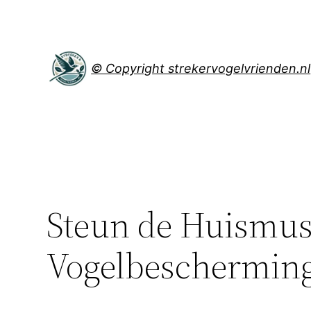
Spring
naar
de
inhoud
© Copyright strekervogelvrienden.nl
Steun de Huismus:
Vogelbeschermin