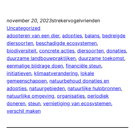
november 20, 2023
strekervogelvrienden
Uncategorized
adopteren van een dier
, 
adopties
, 
balans
, 
bedreigde
diersoorten
, 
beschadigde ecosystemen
, 
biodiversiteit
, 
concrete acties
, 
diersoorten
, 
donaties
, 
duurzame landbouwpraktijken
, 
duurzame toekomst
, 
eenmalige bijdrage doen
, 
financiële steun
, 
initiatieven
, 
klimaatverandering
, 
lokale
gemeenschappen
, 
natuurbehoud donaties en
adopties
, 
natuurgebieden
, 
natuurlijke hulpbronnen
, 
natuurlijke omgeving
, 
organisaties
, 
periodiek
doneren
, 
steun
, 
vernietiging van ecosystemen
, 
verschil maken