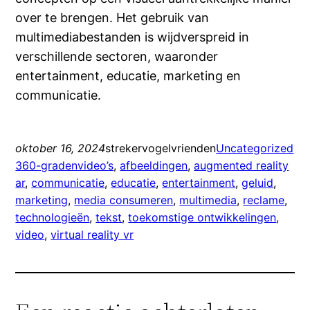
over te brengen. Het gebruik van
multimediabestanden is wijdverspreid in
verschillende sectoren, waaronder
entertainment, educatie, marketing en
communicatie.
oktober 16, 2024
strekervogelvrienden
Uncategorized
360-gradenvideo’s
, 
afbeeldingen
, 
augmented reality
ar
, 
communicatie
, 
educatie
, 
entertainment
, 
geluid
, 
marketing
, 
media consumeren
, 
multimedia
, 
reclame
, 
technologieën
, 
tekst
, 
toekomstige ontwikkelingen
, 
video
, 
virtual reality vr