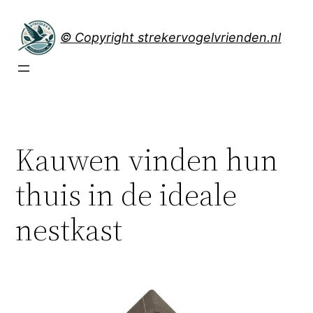
Spring
naar
© Copyright strekervogelvrienden.nl
de
inhoud
Kauwen vinden hun
thuis in de ideale
nestkast