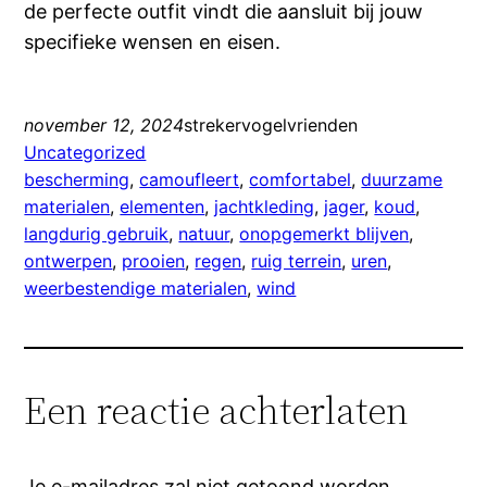
de perfecte outfit vindt die aansluit bij jouw
specifieke wensen en eisen.
november 12, 2024
strekervogelvrienden
Uncategorized
bescherming
, 
camoufleert
, 
comfortabel
, 
duurzame
materialen
, 
elementen
, 
jachtkleding
, 
jager
, 
koud
, 
langdurig gebruik
, 
natuur
, 
onopgemerkt blijven
, 
ontwerpen
, 
prooien
, 
regen
, 
ruig terrein
, 
uren
, 
weerbestendige materialen
, 
wind
Een reactie achterlaten
Je e-mailadres zal niet getoond worden.