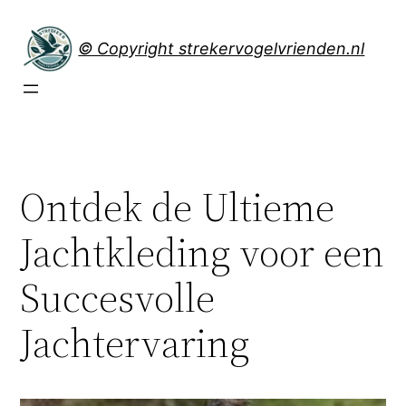
Spring
naar
© Copyright strekervogelvrienden.nl
de
inhoud
Ontdek de Ultieme
Jachtkleding voor een
Succesvolle
Jachtervaring