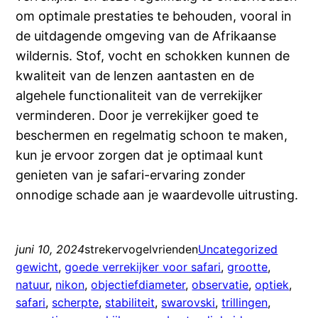
om optimale prestaties te behouden, vooral in
de uitdagende omgeving van de Afrikaanse
wildernis. Stof, vocht en schokken kunnen de
kwaliteit van de lenzen aantasten en de
algehele functionaliteit van de verrekijker
verminderen. Door je verrekijker goed te
beschermen en regelmatig schoon te maken,
kun je ervoor zorgen dat je optimaal kunt
genieten van je safari-ervaring zonder
onnodige schade aan je waardevolle uitrusting.
juni 10, 2024
strekervogelvrienden
Uncategorized
gewicht
, 
goede verrekijker voor safari
, 
grootte
, 
natuur
, 
nikon
, 
objectiefdiameter
, 
observatie
, 
optiek
, 
safari
, 
scherpte
, 
stabiliteit
, 
swarovski
, 
trillingen
, 