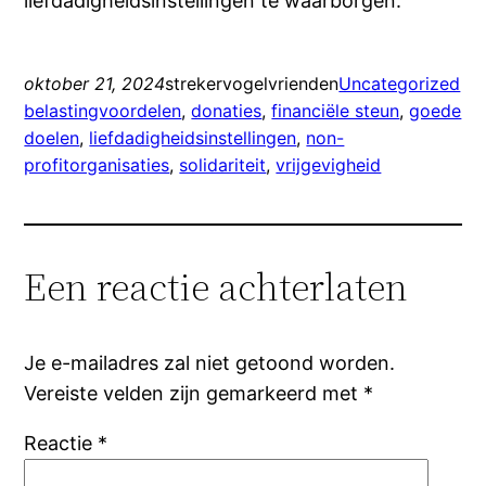
liefdadigheidsinstellingen te waarborgen.
oktober 21, 2024
strekervogelvrienden
Uncategorized
belastingvoordelen
, 
donaties
, 
financiële steun
, 
goede
doelen
, 
liefdadigheidsinstellingen
, 
non-
profitorganisaties
, 
solidariteit
, 
vrijgevigheid
Een reactie achterlaten
Je e-mailadres zal niet getoond worden.
Vereiste velden zijn gemarkeerd met
*
Reactie
*