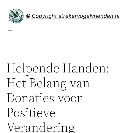
Spring
naar
© Copyright strekervogelvrienden.nl
de
inhoud
Helpende Handen:
Het Belang van
Donaties voor
Positieve
Verandering