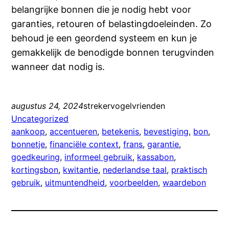
belangrijke bonnen die je nodig hebt voor
garanties, retouren of belastingdoeleinden. Zo
behoud je een geordend systeem en kun je
gemakkelijk de benodigde bonnen terugvinden
wanneer dat nodig is.
augustus 24, 2024
strekervogelvrienden
Uncategorized
aankoop
, 
accentueren
, 
betekenis
, 
bevestiging
, 
bon
, 
bonnetje
, 
financiële context
, 
frans
, 
garantie
, 
goedkeuring
, 
informeel gebruik
, 
kassabon
, 
kortingsbon
, 
kwitantie
, 
nederlandse taal
, 
praktisch
gebruik
, 
uitmuntendheid
, 
voorbeelden
, 
waardebon