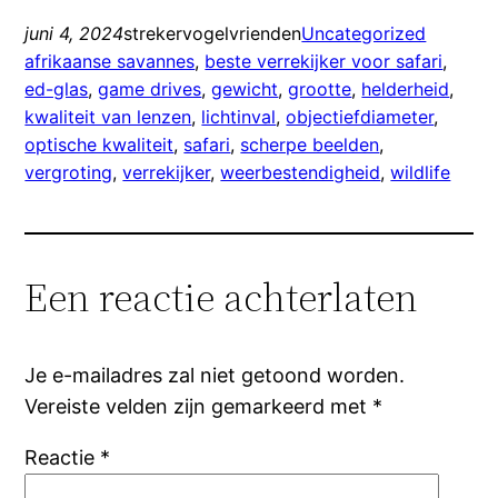
juni 4, 2024
strekervogelvrienden
Uncategorized
afrikaanse savannes
, 
beste verrekijker voor safari
, 
ed-glas
, 
game drives
, 
gewicht
, 
grootte
, 
helderheid
, 
kwaliteit van lenzen
, 
lichtinval
, 
objectiefdiameter
, 
optische kwaliteit
, 
safari
, 
scherpe beelden
, 
vergroting
, 
verrekijker
, 
weerbestendigheid
, 
wildlife
Een reactie achterlaten
Je e-mailadres zal niet getoond worden.
Vereiste velden zijn gemarkeerd met
*
Reactie
*