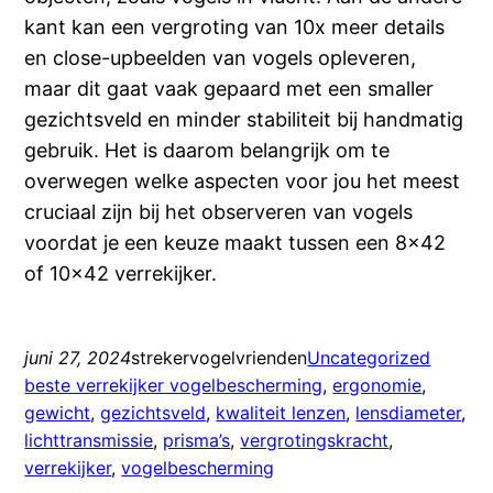
kant kan een vergroting van 10x meer details
en close-upbeelden van vogels opleveren,
maar dit gaat vaak gepaard met een smaller
gezichtsveld en minder stabiliteit bij handmatig
gebruik. Het is daarom belangrijk om te
overwegen welke aspecten voor jou het meest
cruciaal zijn bij het observeren van vogels
voordat je een keuze maakt tussen een 8×42
of 10×42 verrekijker.
juni 27, 2024
strekervogelvrienden
Uncategorized
beste verrekijker vogelbescherming
, 
ergonomie
, 
gewicht
, 
gezichtsveld
, 
kwaliteit lenzen
, 
lensdiameter
, 
lichttransmissie
, 
prisma’s
, 
vergrotingskracht
, 
verrekijker
, 
vogelbescherming