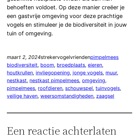
behoeften voldoet. Op deze manier creëer je
een gastvrije omgeving voor deze prachtige
vogels en stimuleer je de biodiversiteit in jouw
tuin of omgeving.
maart 2, 2024
strekervogelvrienden
pimpelmees
biodiversiteit
, 
boom
, 
broedplaats
, 
eieren
, 
houtkrullen
, 
invliegopening
, 
jonge vogels
, 
muur
, 
nestkast
, 
nestkast pimpelmees
, 
omgeving
, 
pimpelmees
, 
roofdieren
, 
schouwspel
, 
tuinvogels
, 
veilige haven
, 
weersomstandigheden
, 
zaagsel
Een reactie achterlaten