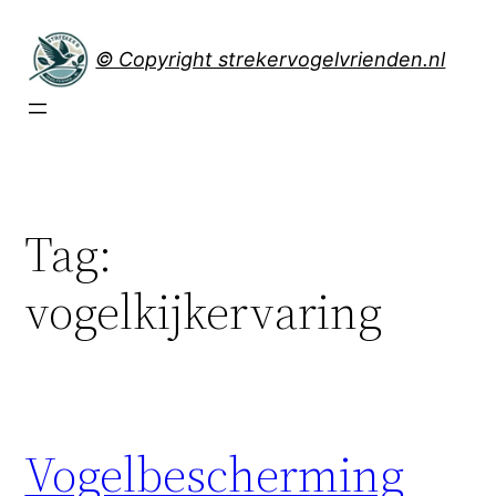
Spring
naar
© Copyright strekervogelvrienden.nl
de
inhoud
Tag:
vogelkijkervaring
Vogelbescherming