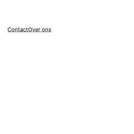
Contact
Over ons