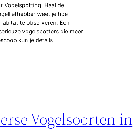
r Vogelspotting: Haal de
ogelliefhebber weet je hoe
 habitat te observeren. Een
serieuze vogelspotters die meer
scoop kun je details
verse Vogelsoorten in