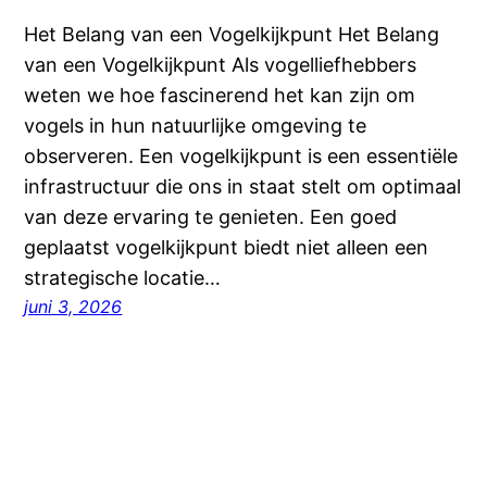
Het Belang van een Vogelkijkpunt Het Belang
van een Vogelkijkpunt Als vogelliefhebbers
weten we hoe fascinerend het kan zijn om
vogels in hun natuurlijke omgeving te
observeren. Een vogelkijkpunt is een essentiële
infrastructuur die ons in staat stelt om optimaal
van deze ervaring te genieten. Een goed
geplaatst vogelkijkpunt biedt niet alleen een
strategische locatie…
juni 3, 2026