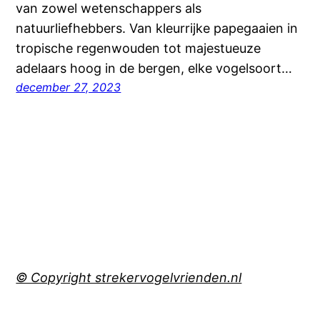
van zowel wetenschappers als
natuurliefhebbers. Van kleurrijke papegaaien in
tropische regenwouden tot majestueuze
adelaars hoog in de bergen, elke vogelsoort…
december 27, 2023
© Copyright strekervogelvrienden.nl