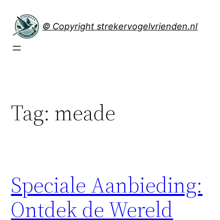
Spring
naar
© Copyright strekervogelvrienden.nl
de
inhoud
Tag:
meade
Speciale Aanbieding:
Ontdek de Wereld