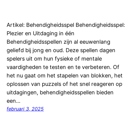
Artikel: Behendigheidsspel Behendigheidsspel:
Plezier en Uitdaging in één
Behendigheidsspellen zijn al eeuwenlang
geliefd bij jong en oud. Deze spellen dagen
spelers uit om hun fysieke of mentale
vaardigheden te testen en te verbeteren. Of
het nu gaat om het stapelen van blokken, het
oplossen van puzzels of het snel reageren op
uitdagingen, behendigheidsspellen bieden
een…
februari 3, 2025