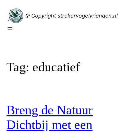
Spring
naar
© Copyright strekervogelvrienden.nl
de
inhoud
Tag:
educatief
Breng de Natuur
Dichtbij met een