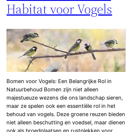
Habitat voor Vogels
Bomen voor Vogels: Een Belangrijke Rol in
Natuurbehoud Bomen zijn niet alleen
majestueuze wezens die ons landschap sieren,
maar ze spelen ook een essentiële rol in het
behoud van vogels. Deze groene reuzen bieden
niet alleen beschutting en voedsel, maar dienen
ook als broedplaatsen en rustplekken voor