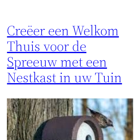
Creëer een Welkom
Thuis voor de
Spreeuw met een
Nestkast in uw Tuin