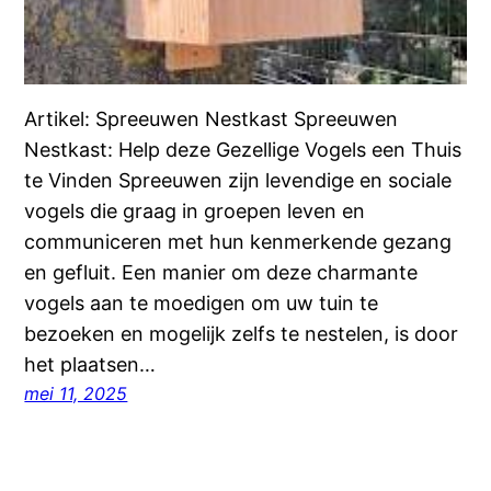
Artikel: Spreeuwen Nestkast Spreeuwen
Nestkast: Help deze Gezellige Vogels een Thuis
te Vinden Spreeuwen zijn levendige en sociale
vogels die graag in groepen leven en
communiceren met hun kenmerkende gezang
en gefluit. Een manier om deze charmante
vogels aan te moedigen om uw tuin te
bezoeken en mogelijk zelfs te nestelen, is door
het plaatsen…
mei 11, 2025