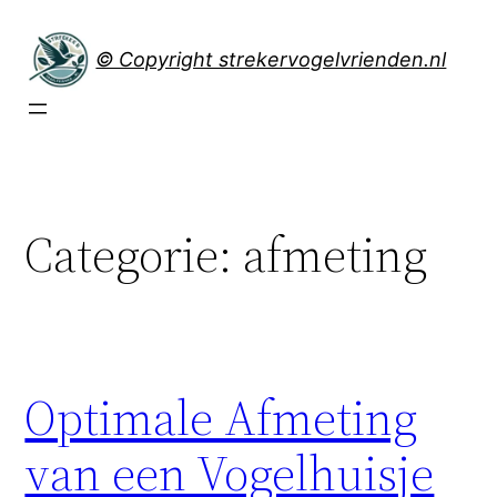
Spring
naar
© Copyright strekervogelvrienden.nl
de
inhoud
Categorie:
afmeting
Optimale Afmeting
van een Vogelhuisje